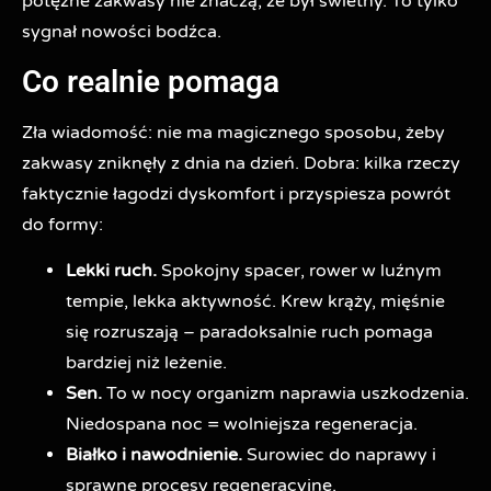
potężne zakwasy nie znaczą, że był świetny. To tylko
sygnał nowości bodźca.
Co realnie pomaga
Zła wiadomość: nie ma magicznego sposobu, żeby
zakwasy zniknęły z dnia na dzień. Dobra: kilka rzeczy
faktycznie łagodzi dyskomfort i przyspiesza powrót
do formy:
Lekki ruch.
Spokojny spacer, rower w luźnym
tempie, lekka aktywność. Krew krąży, mięśnie
się rozruszają – paradoksalnie ruch pomaga
bardziej niż leżenie.
Sen.
To w nocy organizm naprawia uszkodzenia.
Niedospana noc = wolniejsza regeneracja.
Białko i nawodnienie.
Surowiec do naprawy i
sprawne procesy regeneracyjne.