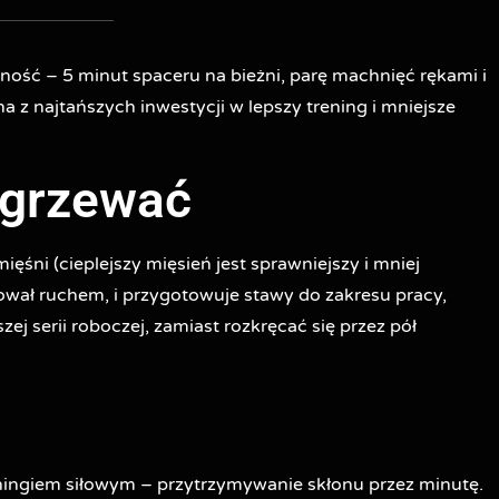
ność – 5 minut spaceru na bieżni, parę machnięć rękami i
a z najtańszych inwestycji w lepszy trening i mniejsze
zgrzewać
ęśni (cieplejszy mięsień jest sprawniejszy i mniej
rował ruchem, i przygotowuje stawy do zakresu pracy,
zej serii roboczej, zamiast rozkręcać się przez pół
reningiem siłowym – przytrzymywanie skłonu przez minutę.