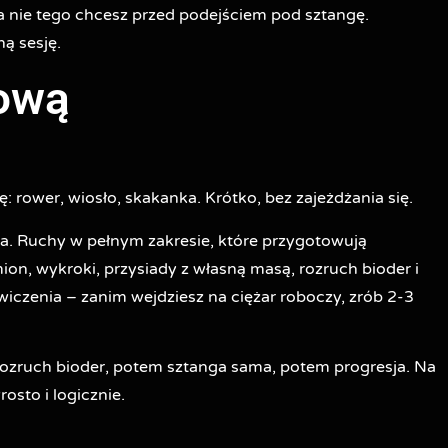
 a nie tego chcesz przed podejściem pod sztangę.
ą sesję.
łową
: rower, wiosło, skakanka. Krótko, bez zajeżdżania się.
ia. Ruchy w pełnym zakresie, które przygotowują
mion, wykroki, przysiady z własną masą, rozruch bioder i
iczenia – zanim wejdziesz na ciężar roboczy, zrób 2-3
 rozruch bioder, potem sztanga sama, potem progresja. Na
osto i logicznie.