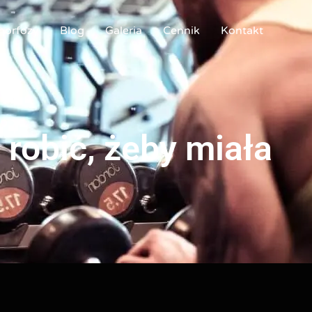
orfozy
Blog
Galeria
Cennik
Kontakt
605 855 777
 robić, żeby miała