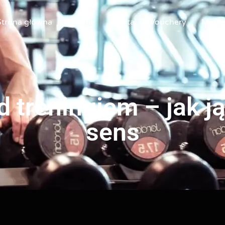
Strona główna
O mnie
Oferta
Vouchery
Metam
treningiem – jak ją
sens