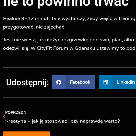
Ile to powinno trwać
Realnie 8–12 minut. Tyle wystarczy, żeby wejść w treni
przygotować, nie zajechać.
Jeśli nie wiesz, jak ułożyć rozgrzewkę pod swój plan, alb
odezwij się. W CityFit Forum w Gdańsku ustawimy to pod T
Udostępnij:
Facebook
LinkedIn
POPRZEDNI
Kreatyna – jak ją stosować i czy naprawdę warto?